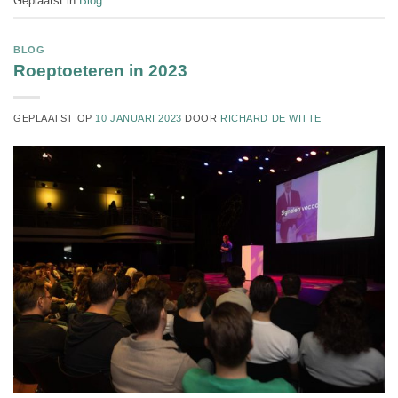
Geplaatst in
Blog
BLOG
Roeptoeteren in 2023
GEPLAATST OP
10 JANUARI 2023
DOOR
RICHARD DE WITTE