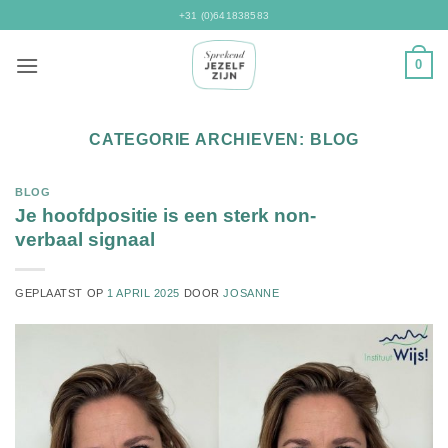
Ga
+31 (0)641838583
naar
inhoud
0
CATEGORIE ARCHIEVEN:
BLOG
BLOG
Je hoofdpositie is een sterk non-
verbaal signaal
GEPLAATST OP
1 APRIL 2025
DOOR
JOSANNE