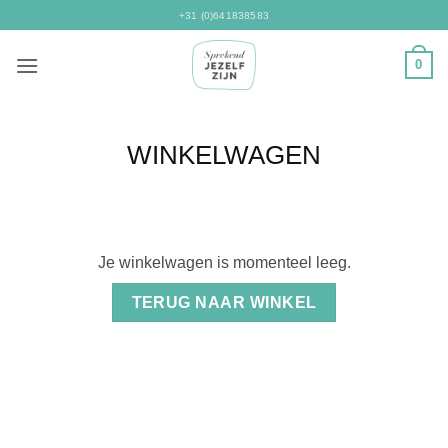
Ga
+31 (0)641838583
naar
inhoud
0
WINKELWAGEN
Je winkelwagen is momenteel leeg.
TERUG NAAR WINKEL